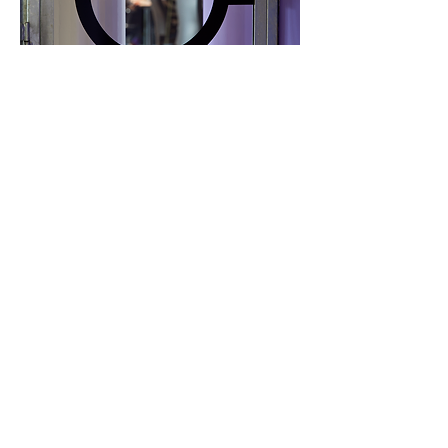
Contact
BRTArchitecten
Koelmalaan 350
1812 PS ALKMAAR
072 5122420
info@brta.nl