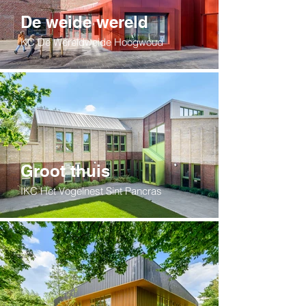
De weide wereld
KC De Wereldweide Hoogwoud
Groot thuis
IKC Het Vogelnest Sint Pancras