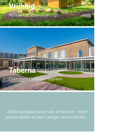
Vrijheid
School De Verwondering
Taberna
Coornhert Lyceum Haarlem
Onderwijsgebouwen die stimuleren, doen
verwonderen en een veilige haven bieden...