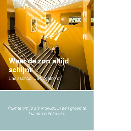
Waar de zon altijd
schijnt
Basisschool De Vogelhorst
Ruimte om je als individu in een groep te
kunnen ontplooien.