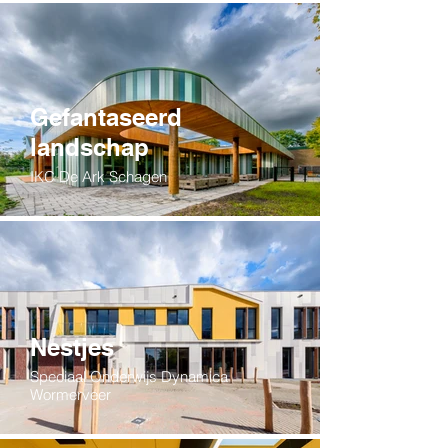
Gefantaseerd
landschap
IKC De Ark Schagen
Nestjes
Speciaal Onderwijs Dynamica
Wormerveer