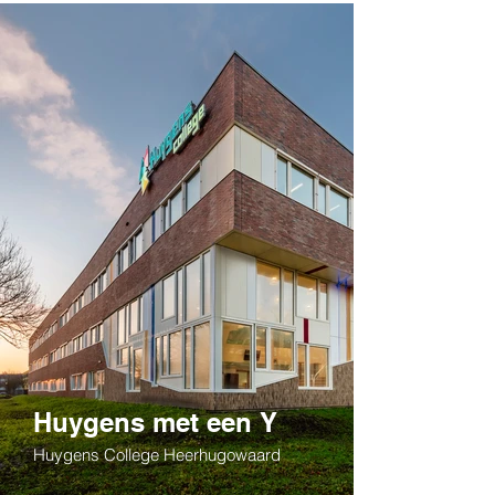
Huygens met een Y
Huygens College Heerhugowaard