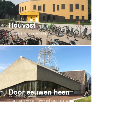
Houvast
KC Het Anker Enkhuizen
Door eeuwen heen
Centrum voor Levensbeschouwing
Molen de Eendragt