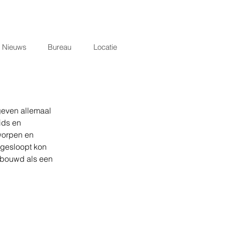
Nieuws
Bureau
Locatie
geven allemaal 
ids en 
worpen en 
 gesloopt kon 
ebouwd als een 