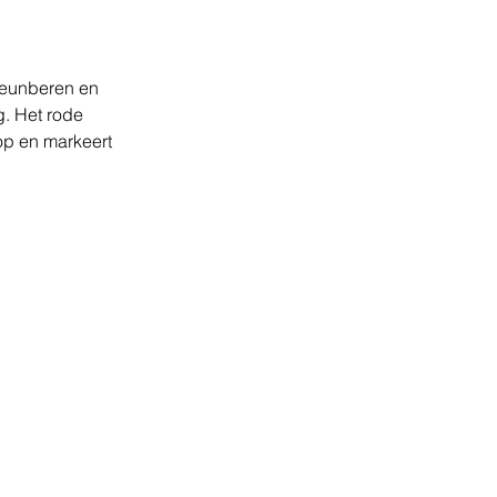
teunberen en 
. Het rode 
op en markeert 