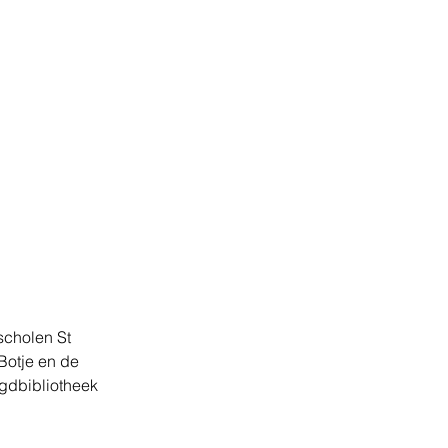
cholen St 
Botje en de 
gdbibliotheek 