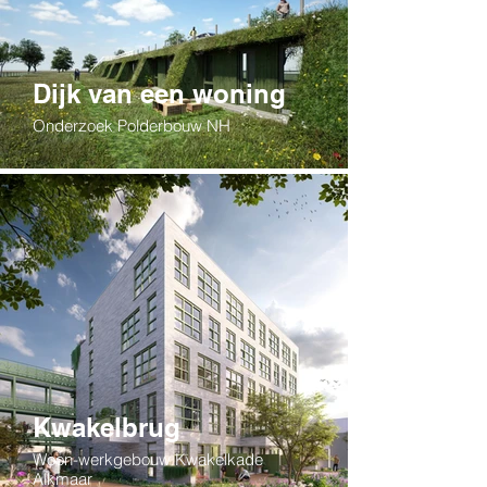
Dijk van een woning
Onderzoek Polderbouw NH
Kwakelbrug
Woon-werkgebouw Kwakelkade
Alkmaar