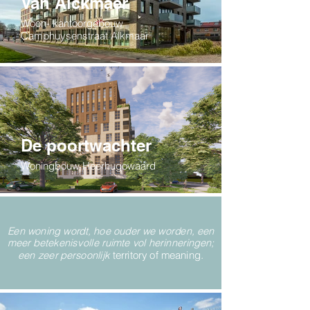
Van Alckmaer
Woon- kantoorgebouw
Camphuysenstraat Alkmaar
De poortwachter
Woningbouw Heerhugowaard
Een woning wordt, hoe ouder we worden, een
meer betekenisvolle ruimte vol herinneringen;
een zeer persoonlijk
territory of meaning
.