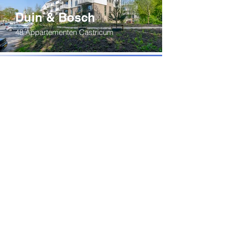
Duin & Bosch
48 Appartementen Castricum
Herberg
Woongebouw De Witte Hond
Vogelenzang
Wonen Leren Zorg
Levensloopbestendige woningen &
gymnasium Gorinchem