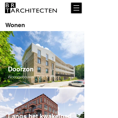
Wonen
Doorzon
Woongebouwen Duin & Bosch
Langs het kwakelpad