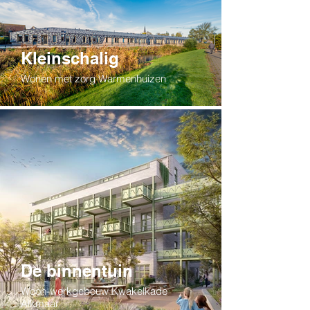
Kleinschalig
Wonen met zorg Warmenhuizen
De binnentuin
Woon-werkgebouw Kwakelkade
Alkmaar