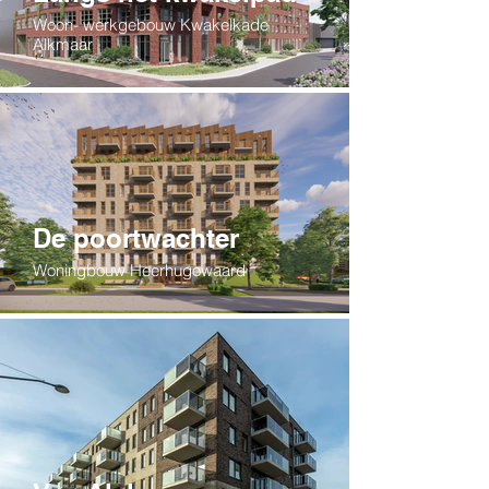
Woon- werkgebouw Kwakelkade
Alkmaar
De poortwachter
Woningbouw Heerhugowaard