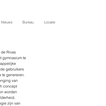
Nieuws
Bureau
Locatie
 de Rivas 
et gymnasium te 
appelijke 
nde gebruikers 
 te genereren. 
enging van 
ch concept 
kon worden 
lderheid, 
ie zijn van 