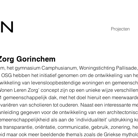
Projecten
Zorg Gorinchem
, het gymnasium Camphusianum, Woningstichting Pallisade,
 OSG hebben het initiatief genomen om de ontwikkeling van h
wikkeling van levensloopbestendige woningen en gemeensch
‘Wonen Leren Zorg’ concept zijn op een unieke wijze verschille
 gemeenschappelijk dak, met het doel hieruit een meerwaarde
ariëren van scholieren tot ouderen. Naast een interessante m
 aanleiding gegeven voor de ontwikkeling van een architectonis
meenschappelijkheid als aan de ‘individualiteit’ uitdrukking 
transparantie, oriëntatie, communicatie, gebruik, zonering, he
d maar ook meer beeldende thema’s zoals de Griekse mytholog