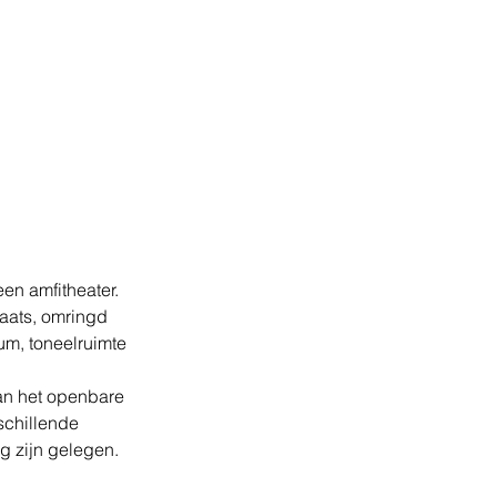
en amfitheater. 
aats, omringd 
ium, toneelruimte 
 
an het openbare 
schillende 
g zijn gelegen.