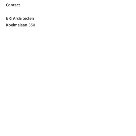
Contact
BRTArchitecten
Koelmalaan 350
1812 PS ALKMAAR
072 5122420
info@brta.nl
© 2026 BRTArchitecten