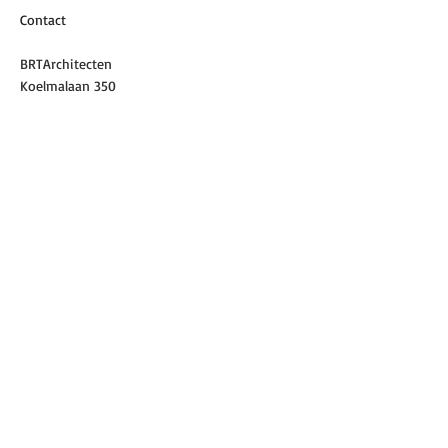
Contact
BRTArchitecten
Koelmalaan 350
1812 PS ALKMAAR
072 5122420
info@brta.nl
© 2026 BRTArchitecten