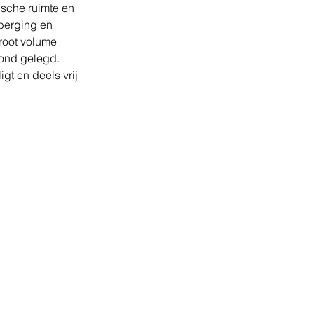
ische ruimte en 
berging en 
root volume 
rond gelegd. 
t en deels vrij 