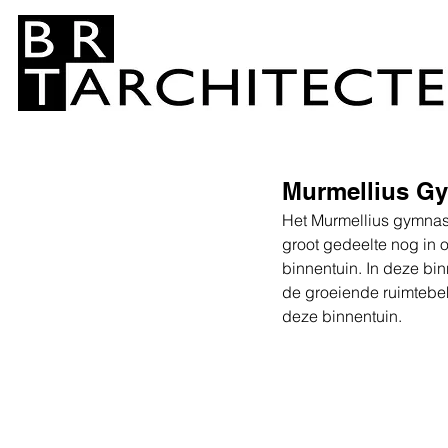
Murmellius G
Het Murmellius gymnasi
groot gedeelte nog in 
binnentuin. In deze bi
de groeiende ruimtebeh
deze binnentuin.