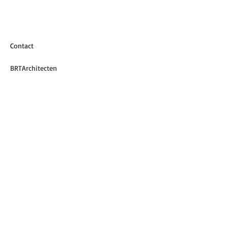
Contact
BRTArchitecten
Koelmalaan 350
1812 PS ALKMAAR
072 5122420
info@brta.nl
© 2026 BRTArchitecten