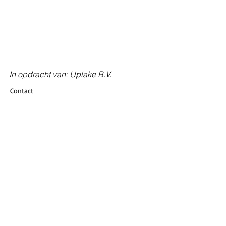
In opdracht van: Uplake B.V.
Contact
BRTArchitecten
Koelmalaan 350
1812 PS ALKMAAR
072 5122420
info@brta.nl