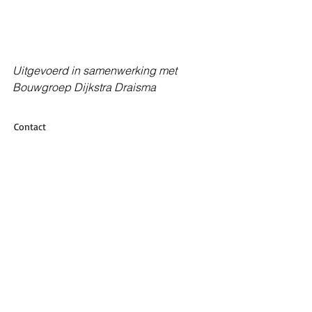
Uitgevoerd in samenwerking met 
Bouwgroep Dijkstra Draisma
Contact
BRTArchitecten
Koelmalaan 350
1812 PS ALKMAAR
072 5122420
info@brta.nl