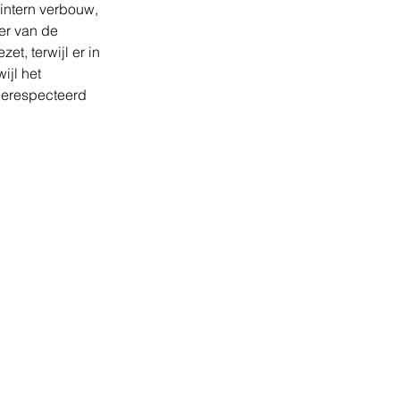
intern verbouw, 
er van de 
t, terwijl er in 
jl het 
erespecteerd 