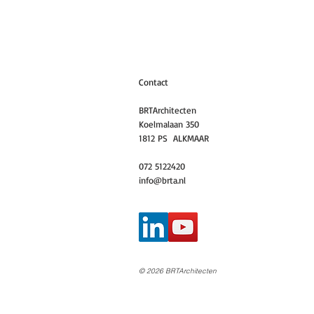
Contact
BRTArchitecten
Koelmalaan 350
1812 PS ALKMAAR
072 5122420
info@brta.nl
© 2026 BRTArchitecten